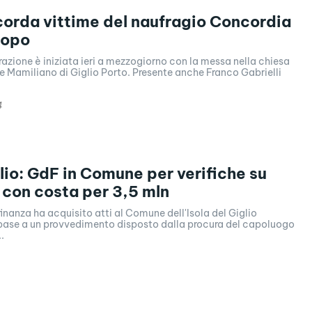
icorda vittime del naufragio Concordia
dopo
ione è iniziata ieri a mezzogiorno con la messa nella chiesa
e Mamiliano di Giglio Porto. Presente anche Franco Gabrielli
4
glio: GdF in Comune per verifiche su
con costa per 3,5 mln
finanza ha acquisito atti al Comune dell'Isola del Giglio
 base a un provvedimento disposto dalla procura del capoluogo
.