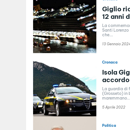
Giglio r
12 anni 
La commemoraz
Santi Lorenzo 
che...
13 Gennaio 202
Cronaca
Isola Gi
accordo 
La guardia di 
(Grosseto) in
maremmano...
5 Aprile 2022
Politica