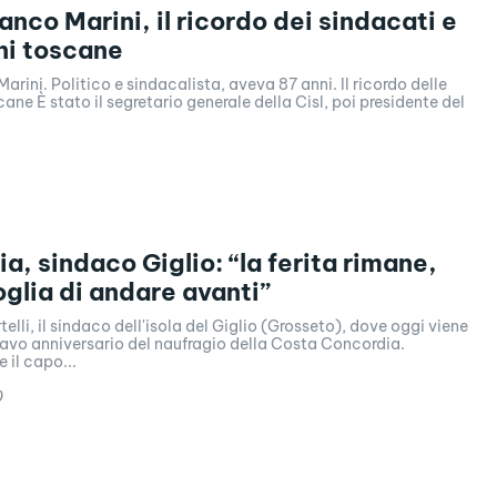
anco Marini, il ricordo dei sindacati e
oni toscane
arini. Politico e sindacalista, aveva 87 anni. Il ricordo delle
cane È stato il segretario generale della Cisl, poi presidente del
a, sindaco Giglio: “la ferita rimane,
oglia di andare avanti”
elli, il sindaco dell'isola del Giglio (Grosseto), dove oggi viene
tavo anniversario del naufragio della Costa Concordia.
 il capo...
0