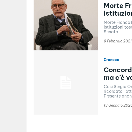
Morte Fr
istituzi
Morte Franco M
istituzioni tos
Senato...
9 Febbraio 2021
Cronaca
Concordi
ma c’è v
Così Sergio Ort
ricordato l'ot
Presente anche
13 Gennaio 202