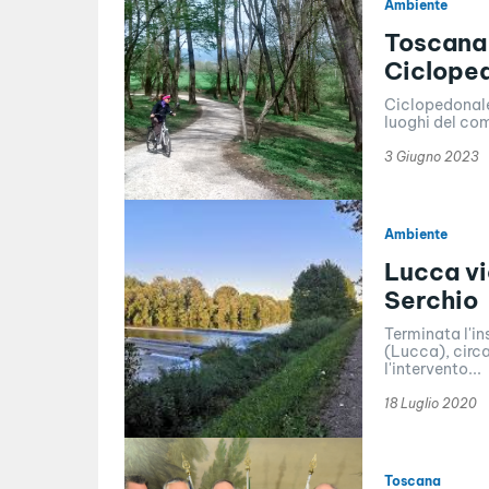
Ambiente
Toscana 
Cicloped
Ciclopedonale 
luoghi del com
3 Giugno 2023
Ambiente
Lucca vi
Serchio
Terminata l'ins
(Lucca), circa
l'intervento...
18 Luglio 2020
Toscana