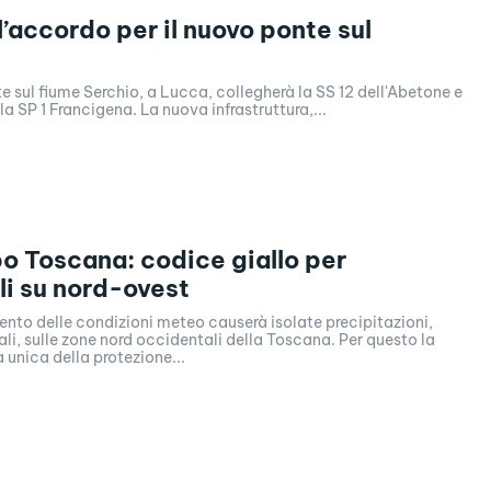
l’accordo per il nuovo ponte sul
 sul fiume Serchio, a Lucca, collegherà la SS 12 dell'Abetone e
del Brennero e la SP 1 Francigena. La nuova infrastruttura,...
 Toscana: codice giallo per
i su nord-ovest
nto delle condizioni meteo causerà isolate precipitazioni,
i, sulle zone nord occidentali della Toscana. Per questo la
 unica della protezione...