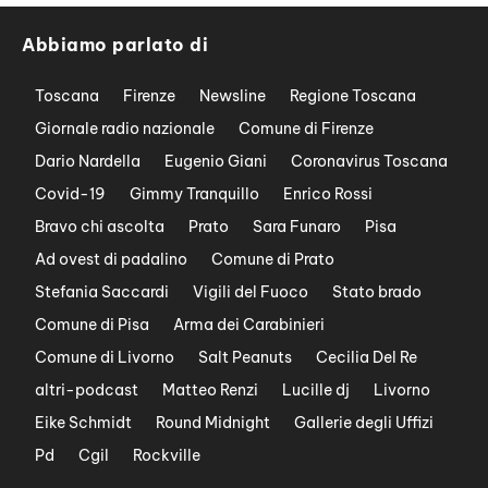
Abbiamo parlato di
Toscana
Firenze
Newsline
Regione Toscana
Giornale radio nazionale
Comune di Firenze
Dario Nardella
Eugenio Giani
Coronavirus Toscana
Covid-19
Gimmy Tranquillo
Enrico Rossi
Bravo chi ascolta
Prato
Sara Funaro
Pisa
Ad ovest di padalino
Comune di Prato
Stefania Saccardi
Vigili del Fuoco
Stato brado
Comune di Pisa
Arma dei Carabinieri
Comune di Livorno
Salt Peanuts
Cecilia Del Re
altri-podcast
Matteo Renzi
Lucille dj
Livorno
Eike Schmidt
Round Midnight
Gallerie degli Uffizi
Pd
Cgil
Rockville