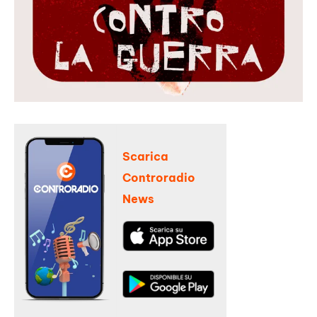
Scarica
Controradio
News