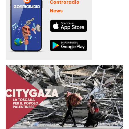
Controradio
News