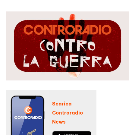
Scarica
Controradio
News