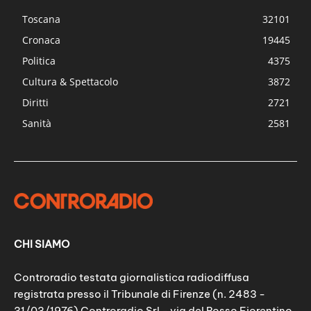
Toscana
32101
Cronaca
19445
Politica
4375
Cultura & Spettacolo
3872
Diritti
2721
Sanità
2581
CHI SIAMO
Controradio testata giornalistica radiodiffusa
registrata presso il Tribunale di Firenze (n. 2483 -
31/03/1976) Controradio Srl - via del Rosso Fiorentino