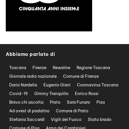
Abbiamo parlato di
Toscana
Firenze
Newsline
Regione Toscana
Giornale radio nazionale
Comune di Firenze
Dario Nardella
Eugenio Giani
Coronavirus Toscana
Covid-19
Gimmy Tranquillo
Enrico Rossi
Bravo chi ascolta
Prato
Sara Funaro
Pisa
Ad ovest di padalino
Comune di Prato
Stefania Saccardi
Vigili del Fuoco
Stato brado
Comune di Pisa
Arma dei Carabinieri