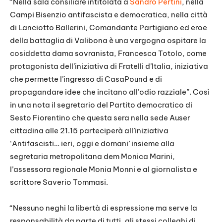
“Nella sala consiliare intitolata a
Sandro Pertini
, nella
Campi Bisenzio antifascista e democratica, nella città
di Lanciotto Ballerini, Comandante Partigiano ed eroe
della battaglia di Valibona è una vergogna ospitare la
cosiddetta dama sovranista, Francesca Totolo, come
protagonista dell’iniziativa di Fratelli d’Italia, iniziativa
che permette l’ingresso di CasaPound e di
propagandare idee che incitano all’odio razziale”. Così
in una nota il segretario del Partito democratico di
Sesto Fiorentino che questa sera nella sede Auser
cittadina alle 21.15 parteciperà all’iniziativa
‘Antifascisti… ieri, oggi e domani’ insieme alla
segretaria metropolitana dem Monica Marini,
l’assessora regionale Monia Monni e al giornalista e
scrittore Saverio Tommasi.
“Nessuno neghi la libertà di espressione ma serve la
responsabilità da parte di tutti, gli stessi colleghi di