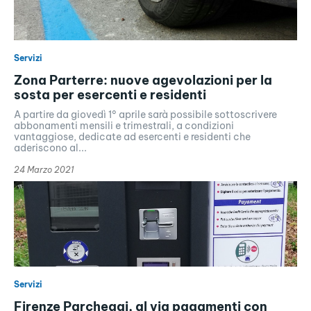
Servizi
Zona Parterre: nuove agevolazioni per la
sosta per esercenti e residenti
A partire da giovedì 1° aprile sarà possibile sottoscrivere
abbonamenti mensili e trimestrali, a condizioni
vantaggiose, dedicate ad esercenti e residenti che
aderiscono al...
24 Marzo 2021
Servizi
Firenze Parcheggi, al via pagamenti con