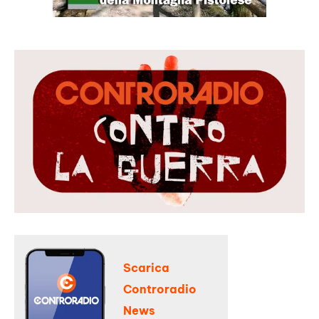
Scarica
Controradio
News