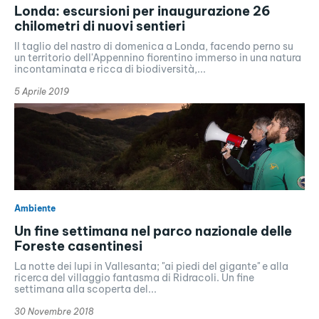
Londa: escursioni per inaugurazione 26
chilometri di nuovi sentieri
Il taglio del nastro di domenica a Londa, facendo perno su
un territorio dell'Appennino fiorentino immerso in una natura
incontaminata e ricca di biodiversità,...
5 Aprile 2019
Ambiente
Un fine settimana nel parco nazionale delle
Foreste casentinesi
La notte dei lupi in Vallesanta; "ai piedi del gigante" e alla
ricerca del villaggio fantasma di Ridracoli. Un fine
settimana alla scoperta del...
30 Novembre 2018