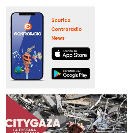
Scarica
Controradio
News