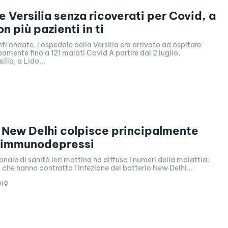
 Versilia senza ricoverati per Covid, a
n più pazienti in ti
ti ondate, l'ospedale della Versilia era arrivato ad ospitare
ente fino a 121 malati Covid A partire dal 2 luglio,
ilia, a Lido...
 New Delhi colpisce principalmente
i immunodepressi
onale di sanità ieri mattina ha diffuso i numeri della malattia:
i che hanno contratto l'infezione del batterio New Delhi...
019