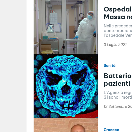
Ospedale
Massa no
Nelle preceden
contemporaneam
l'ospedale Vers
3 Luglio 2021
Sanità
Batterio
pazient
L'Agenzia regi
31 sono i mort
12 Settembre 2
Cronaca