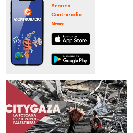
Scarica
Controradio
News