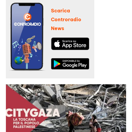
Scarica
Controradio
News