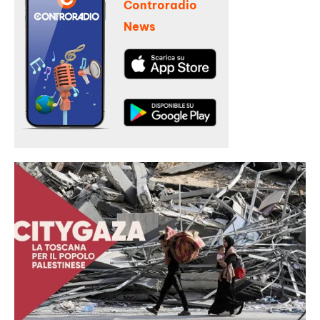
Controradio
News