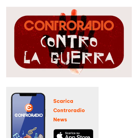
Scarica
Controradio
News