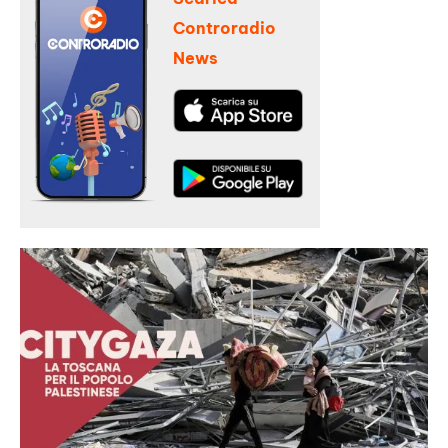
Controradio
News