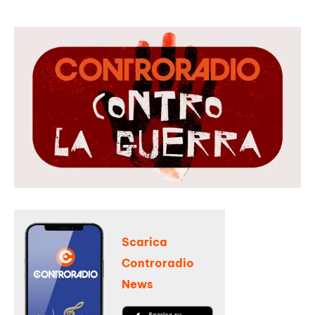
Scarica
Controradio
News