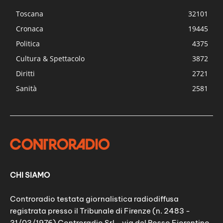
Toscana
32101
Cronaca
19445
Politica
4375
Cultura & Spettacolo
3872
Diritti
2721
Sanità
2581
CHI SIAMO
Controradio testata giornalistica radiodiffusa
registrata presso il Tribunale di Firenze (n. 2483 -
31/03/1976) Controradio Srl - via del Rosso Fiorentino