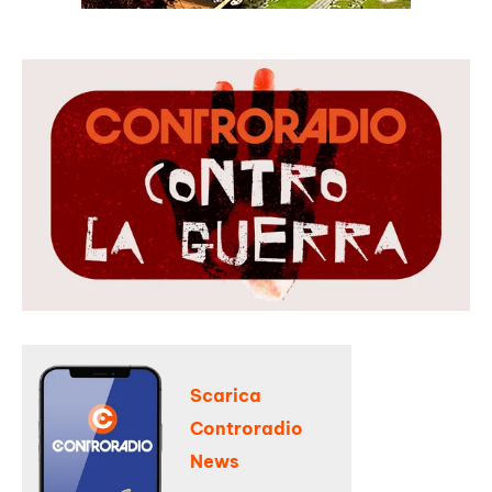
Scarica
Controradio
News