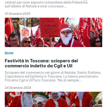
verbali per aver esposto la bandiera della Palestina
sull'albero di Natale e aver concesso...
10 Dicembre 2025
Diritti
Festività in Toscana: sciopero del
commercio indetto da Cgil e Uil
Sciopero del commercio nei giorni di Natale, Santo Stefano,
Capodanno ed Epifania in Toscana. Lo hanno proclamato
Filcams Cgil e UilTucs Toscana. "No al sempre...
24 Dicembre 2024