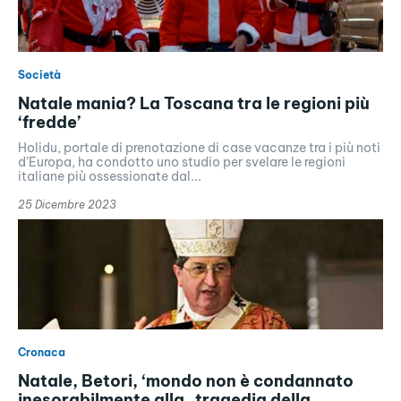
Società
Natale mania? La Toscana tra le regioni più
‘fredde’
Holidu, portale di prenotazione di case vacanze tra i più noti
d’Europa, ha condotto uno studio per svelare le regioni
italiane più ossessionate dal...
25 Dicembre 2023
Cronaca
Natale, Betori, ‘mondo non è condannato
inesorabilmente alla tragedia della