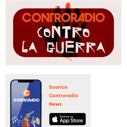
Scarica
Controradio
News