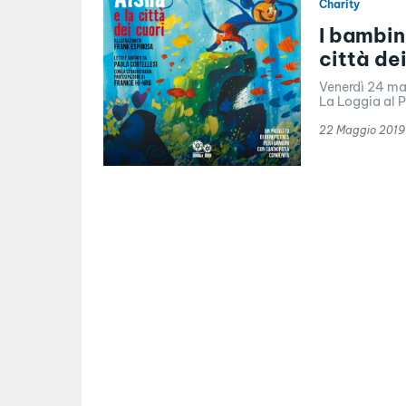
Charity
I bambin
città dei
Venerdì 24 mag
La Loggia al P
22 Maggio 2019