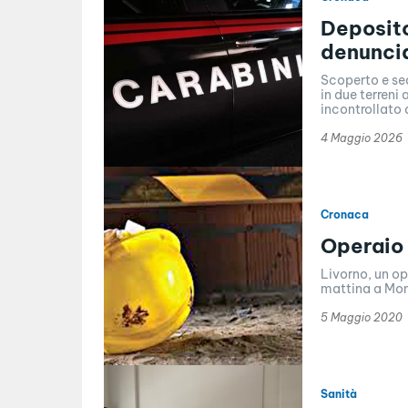
Deposito 
denuncia
Scoperto e seq
in due terreni
incontrollato d
4 Maggio 2026
Cronaca
Operaio
Livorno, un op
mattina a Mon
5 Maggio 2020
Sanità