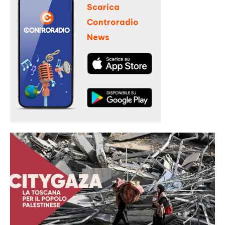
Scarica
Controradio
News