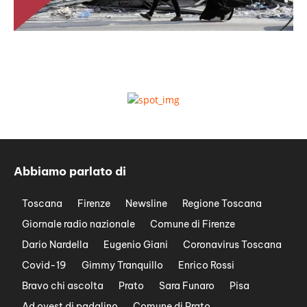
Abbiamo parlato di
Toscana
Firenze
Newsline
Regione Toscana
Giornale radio nazionale
Comune di Firenze
Dario Nardella
Eugenio Giani
Coronavirus Toscana
Covid-19
Gimmy Tranquillo
Enrico Rossi
Bravo chi ascolta
Prato
Sara Funaro
Pisa
Ad ovest di padalino
Comune di Prato