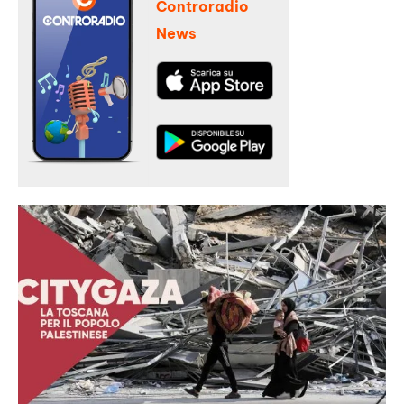
Controradio
News