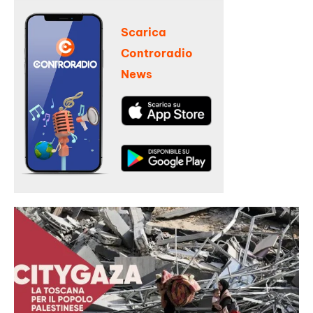
Scarica
Controradio
News