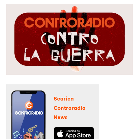
Scarica
Controradio
News