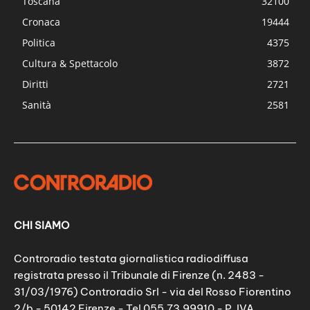
Toscana
32100
Cronaca
19444
Politica
4375
Cultura & Spettacolo
3872
Diritti
2721
Sanità
2581
CHI SIAMO
Controradio testata giornalistica radiodiffusa
registrata presso il Tribunale di Firenze (n. 2483 -
31/03/1976) Controradio Srl - via del Rosso Fiorentino
2/b - 50142 Firenze - Tel 055.73.99910 - P. IVA