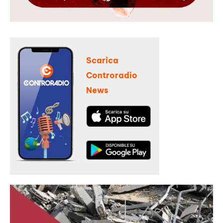
Scarica
Controradio
News