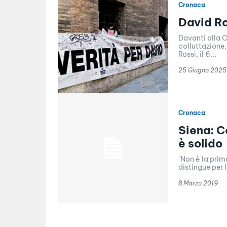
Cronaca
David Ros
Davanti alla C
colluttazione,
Rossi, il 6...
25 Giugno 2025
Cronaca
Siena: C
è solido
"Non è la prim
distingue per 
8 Marzo 2019