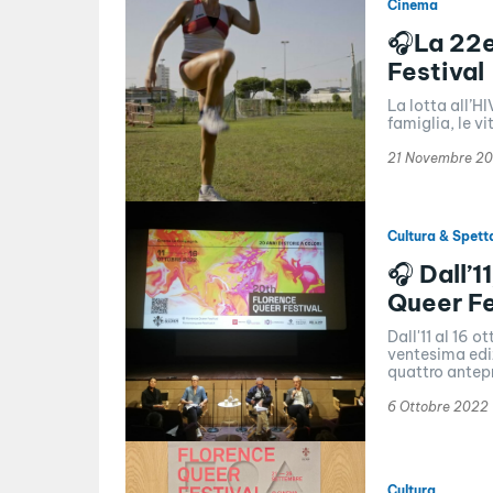
Cinema
🎧La 22e
Festival
La lotta all’HI
famiglia, le vi
21 Novembre 2
Cultura & Spett
🎧 Dall’1
Queer Fe
Dall'11 al 16 
ventesima ediz
quattro antepr
6 Ottobre 2022
Cultura