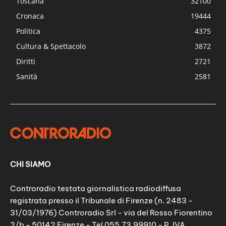
Toscana
32100
Cronaca
19444
Politica
4375
Cultura & Spettacolo
3872
Diritti
2721
Sanità
2581
CHI SIAMO
Controradio testata giornalistica radiodiffusa
registrata presso il Tribunale di Firenze (n. 2483 -
31/03/1976) Controradio Srl - via del Rosso Fiorentino
2/b - 50142 Firenze - Tel 055.73.99910 - P. IVA