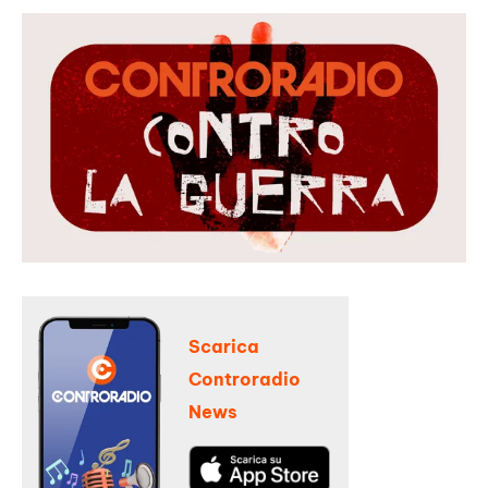
Scarica
Controradio
News