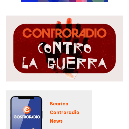
Scarica
Controradio
News