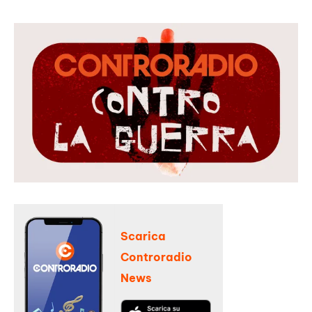
Scarica
Controradio
News