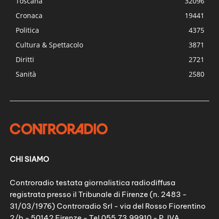
Toscana
32096
Cronaca
19441
Politica
4375
Cultura & Spettacolo
3871
Diritti
2721
Sanità
2580
CHI SIAMO
Controradio testata giornalistica radiodiffusa
registrata presso il Tribunale di Firenze (n. 2483 -
31/03/1976) Controradio Srl - via del Rosso Fiorentino
2/b - 50142 Firenze - Tel 055.73.99910 - P. IVA