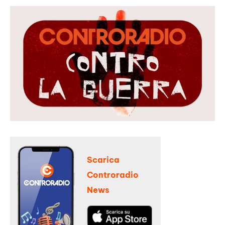
Scarica
Controradio
News