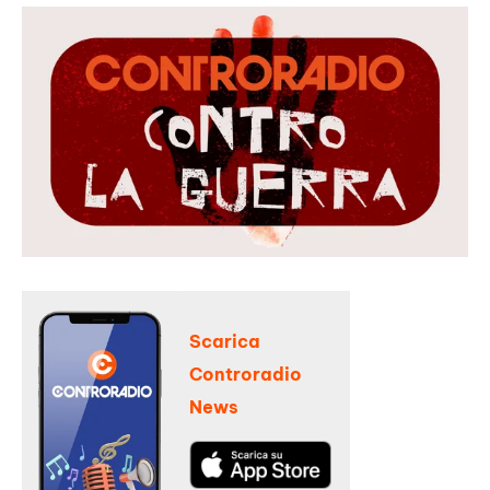
Scarica
Controradio
News