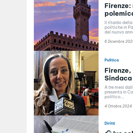
Firenze: 
polemica
Il ritardo del
politiche in P
del nuovo ann
6 Dicembre 202
Politica
Firenze,
Sindaca 
A tre mesi dal
presenta in C
politico...
4 Ottobre 2024
Diritti