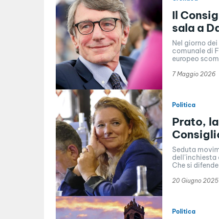
Il Consig
sala a D
Nel giorno dei 
comunale di Fi
europeo scomp
7 Maggio 2026
Politica
Prato, l
Consigli
Seduta movime
dell'inchiesta
Che si difende 
20 Giugno 2025
Politica