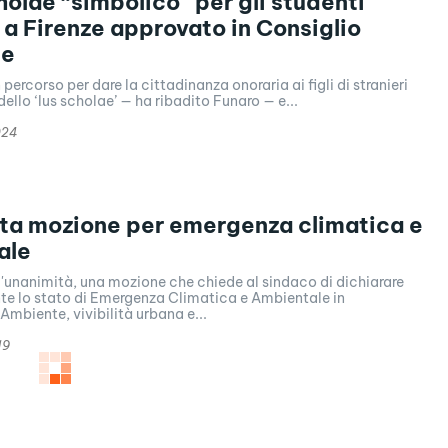
cholae “simbolico” per gli studenti
i a Firenze approvato in Consiglio
le
percorso per dare la cittadinanza onoraria ai figli di stranieri
 dello ‘Ius scholae’ — ha ribadito Funaro — e...
024
ta mozione per emergenza climatica e
ale
'unanimità, una mozione che chiede al sindaco di dichiarare
e lo stato di Emergenza Climatica e Ambientale in
mbiente, vivibilità urbana e...
19