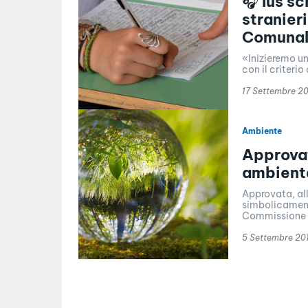
🎧 Ius s
stranier
Comuna
«Inizieremo un 
con il criterio
17 Settembre 2
Ambiente
Approva
ambient
Approvata, all
simbolicament
Commissione A
5 Settembre 20