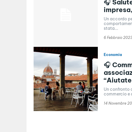
🎧 Salut
impresa
Un accordo per
comportamenti
stata...
6 Febbraio 202
Economia
🎧 Comme
associaz
“Aiutate
Un confronto c
commercio e a
14 Novembre 2