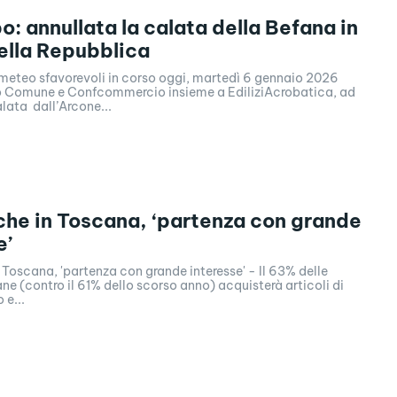
: annullata la calata della Befana in
ella Repubblica
 meteo sfavorevoli in corso oggi, martedì 6 gennaio 2026
 Comune e Confcommercio insieme a EdiliziAcrobatica, ad
alata dall’Arcone...
che in Toscana, ‘partenza con grande
e’
 Toscana, 'partenza con grande interesse' - Il 63% delle
ne (contro il 61% dello scorso anno) acquisterà articoli di
 e...