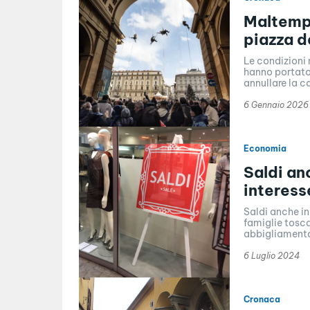
Maltempo
piazza d
Le condizioni
hanno portato
annullare la c
6 Gennaio 2026
Economia
Saldi an
interess
Saldi anche in
famiglie tosca
abbigliamento
6 Luglio 2024
Cronaca