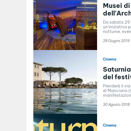
Musei di
dell’Arc
Da sabato 29 g
un’iniziativa 
notturne, event
28 Giugno 2019
Cinema
Saturnia 
del fest
Prenderà il vi
di Manciano (G
manifestazione 
30 Agosto 2018
Cinema