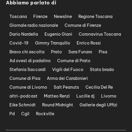
Abbiamo parlato di
Toscana
Firenze
Newsline
Regione Toscana
Giornale radio nazionale
Comune di Firenze
Dario Nardella
Eugenio Giani
Coronavirus Toscana
Covid-19
Gimmy Tranquillo
Enrico Rossi
Bravo chi ascolta
Prato
Sara Funaro
Pisa
Ad ovest di padalino
Comune di Prato
Stefania Saccardi
Vigili del Fuoco
Stato brado
Comune di Pisa
Arma dei Carabinieri
Comune di Livorno
Salt Peanuts
Cecilia Del Re
altri-podcast
Matteo Renzi
Lucille dj
Livorno
Eike Schmidt
Round Midnight
Gallerie degli Uffizi
Pd
Cgil
Rockville