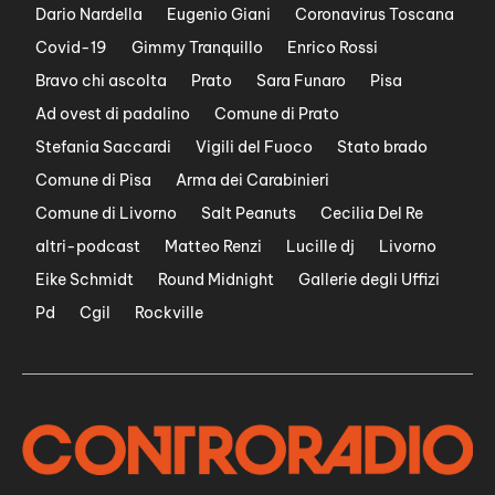
Dario Nardella
Eugenio Giani
Coronavirus Toscana
Covid-19
Gimmy Tranquillo
Enrico Rossi
Bravo chi ascolta
Prato
Sara Funaro
Pisa
Ad ovest di padalino
Comune di Prato
Stefania Saccardi
Vigili del Fuoco
Stato brado
Comune di Pisa
Arma dei Carabinieri
Comune di Livorno
Salt Peanuts
Cecilia Del Re
altri-podcast
Matteo Renzi
Lucille dj
Livorno
Eike Schmidt
Round Midnight
Gallerie degli Uffizi
Pd
Cgil
Rockville