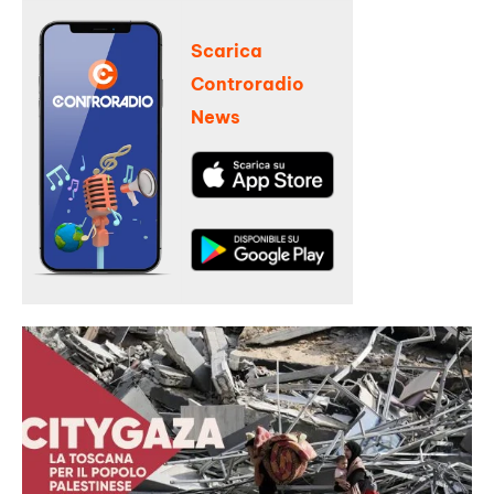
Scarica
Controradio
News