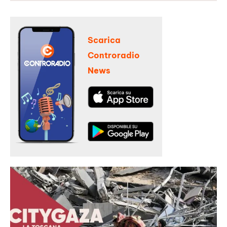
Scarica
Controradio
News