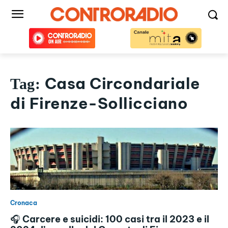
Casa Circondariale
Tag:
di Firenze-Sollicciano
Cronaca
🎧 Carcere e suicidi: 100 casi tra il 2023 e il