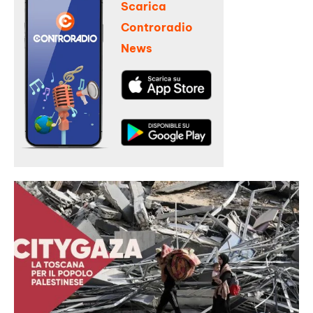
Scarica
Controradio
News