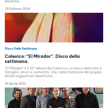
Ravenna,...
28 Febbraio 2024
Disco Della Settimana
Calexico: “El Mirador”. Disco della
settimana.
“El Mirador“ è il 10° album dei Calexico, un disco dedicato a
famiglia, amici e comunità, che, nella tradizione del gruppo,
ibrida suggestioni desertiche...
26 Aprile 2022