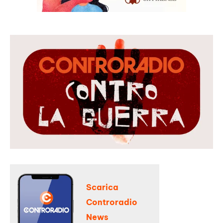
Scarica
Controradio
News