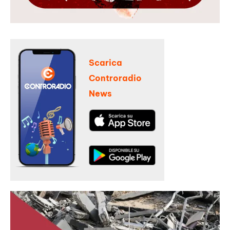
Scarica
Controradio
News