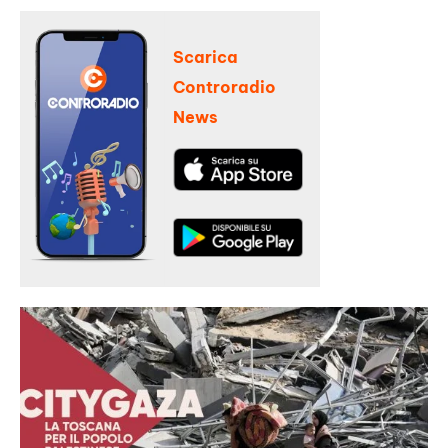
Scarica
Controradio
News