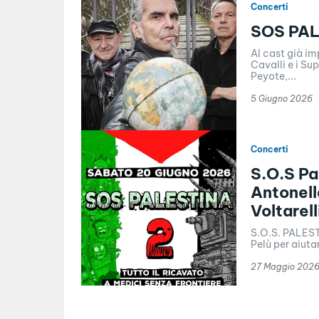
Concerti
SOS PAL
Al cast già im
Cavalli e i Su
Peyote,...
5 Giugno 2026
Concerti
S.O.S Pa
Antonell
Voltarell
S.O.S. PALESTI
Pelù per aiuta
27 Maggio 202