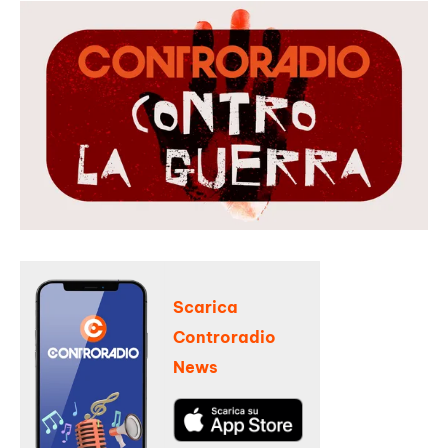
Scarica
Controradio
News