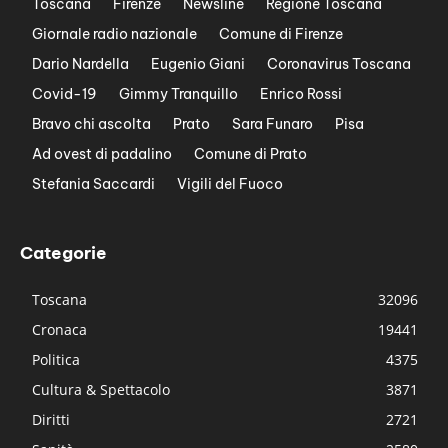
Toscana
Firenze
Newsline
Regione Toscana
Giornale radio nazionale
Comune di Firenze
Dario Nardella
Eugenio Giani
Coronavirus Toscana
Covid-19
Gimmy Tranquillo
Enrico Rossi
Bravo chi ascolta
Prato
Sara Funaro
Pisa
Ad ovest di padalino
Comune di Prato
Stefania Saccardi
Vigili del Fuoco
Categorie
Toscana
32096
Cronaca
19441
Politica
4375
Cultura & Spettacolo
3871
Diritti
2721