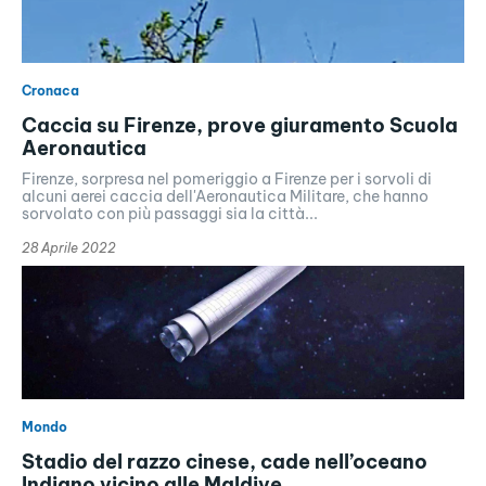
Cronaca
Caccia su Firenze, prove giuramento Scuola
Aeronautica
Firenze, sorpresa nel pomeriggio a Firenze per i sorvoli di
alcuni aerei caccia dell'Aeronautica Militare, che hanno
sorvolato con più passaggi sia la città...
28 Aprile 2022
Mondo
Stadio del razzo cinese, cade nell’oceano
Indiano vicino alle Maldive