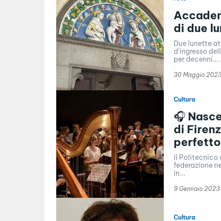
Accademi
di due l
Due lunette at
d'ingresso del
per decenni....
30 Maggio 202
Cultura
🎧 Nasce 
di Firenz
perfetto
Il Politecnico 
federazione ne
in...
9 Gennaio 2023
Cultura