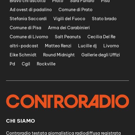
Bravo chi ascolta
Prato
Sara Funaro
Pisa
Ad ovest di padalino
Comune di Prato
Stefania Saccardi
Vigili del Fuoco
Stato brado
Comune di Pisa
Arma dei Carabinieri
Comune di Livorno
Salt Peanuts
Cecilia Del Re
altri-podcast
Matteo Renzi
Lucille dj
Livorno
Eike Schmidt
Round Midnight
Gallerie degli Uffizi
Pd
Cgil
Rockville
CHI SIAMO
Controradio testata giornalistica radiodiffusa registrata