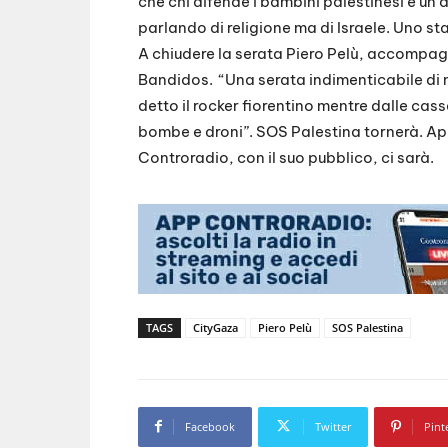
che chi difende i bambini palestinesi è un 
parlando di religione ma di Israele. Uno s
A chiudere la serata Piero Pelù, accompag
Bandidos. “Una serata indimenticabile di
detto il rocker fiorentino mentre dalle cass
bombe e droni”. SOS Palestina tornerà. Ap
Controradio, con il suo pubblico, ci sarà.
TAGS
CityGaza
Piero Pelù
SOS Palestina
Facebook
Twitter
Pint