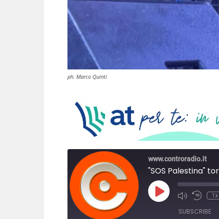
ph. Marco Quinti
www.controradio.it
"SOS Palestina" to
P
1x
l
a
SUBSCRIBE
y