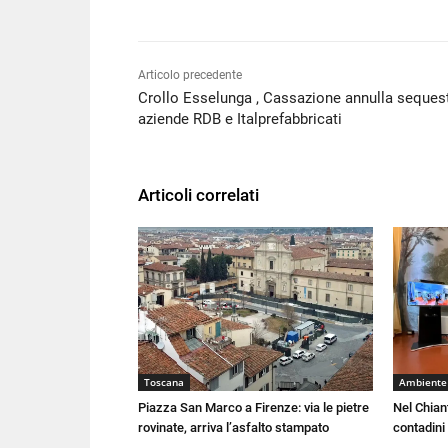
Articolo precedente
Crollo Esselunga , Cassazione annulla seques
aziende RDB e Italprefabbricati
Articoli correlati
Toscana
Ambiente
Piazza San Marco a Firenze: via le pietre
Nel Chiant
rovinate, arriva l’asfalto stampato
contadini