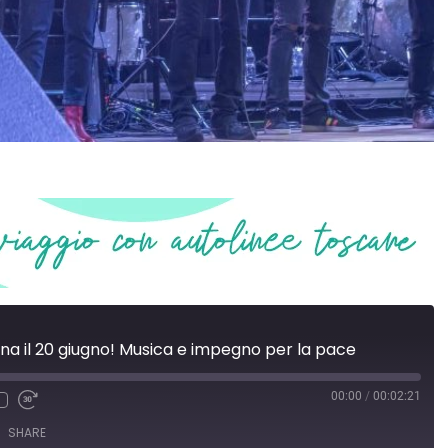
rna il 20 giugno! Musica e impegno per la pace
00:00
/
00:02:21
SHARE