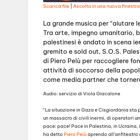
E
Scarica file
|
Ascolta in una nuova finestra
p
i
SHARE
s
RSS FEED
o
La grande musica per “aiutare le
d
LINK
e
Tra arte, impegno umanitario, b
EMBED
palestinesi è andato in scena ier
gremito e sold out, S.O.S. Pales
di Piero Pelù per raccogliere fo
attività di soccorso della popo
come media partner che torner
Audio: servizio di Viola Giacalone
“La situazione in Gaza e Cisgiordania sta 
un massacro di civili inermi, di operatori 
pace: pace! Pace in Palestina, in Ucraina, 
ha detto
Piero Pelù
aprendo all’anfiteatro d