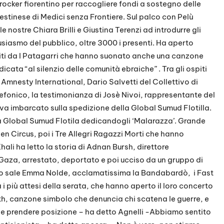
rocker fiorentino per raccogliere fondi a sostegno delle
estinese di Medici senza Frontiere. Sul palco con Pelù
e nostre Chiara Brilli e Giustina Terenzi ad introdurre gli
entusiasmo del pubblico, oltre 3000 i presenti. Ha aperto
guiti da I Patagarri che hanno suonato anche una canzone
cata “al silenzio delle comunità ebraiche” . Tra gli ospiti
Amnesty International, Dario Salvetti del Collettivo di
lefonico, la testimonianza di Josè Nivoi, rappresentante del
va imbarcato sulla spedizione della Global Sumud Flotilla.
a Global Sumud Flotila dedicandogli ‘Malarazza’. Grande
en Circus, poi i Tre Allegri Ragazzi Morti che hanno
ali ha letto la storia di Adnan Bursh, direttore
 Gaza, arrestato, deportato e poi ucciso da un gruppo di
alco sale Emma Nolde, acclamatissima la Bandabardò, i Fast
 i più attesi della serata, che hanno aperto il loro concerto
th, canzone simbolo che denuncia chi scatena le guerre, e
 prendere posizione – ha detto Agnelli -Abbiamo sentito